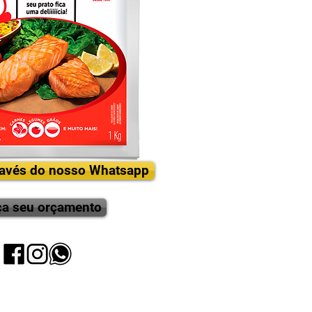
sabor nat
Feito a p
matéria-pr
no prepar
suas rece
em carnes
O que é
Conhecem
salgado, 
avés do nosso Whatsapp
anos, o U
reconhec
Temos al
ça seu orçamento
presença
acentuada
tomate, c
outros.
AJI-NO-M