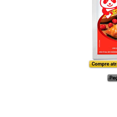
Compre atr
Pe