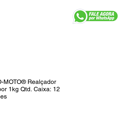
dutos
Trabalhe Conosco
O-MOTO® Realçador
or 1kg Qtd. Caixa: 12
des
 AJI-NO-MOTO®?
OTO® é um realçador de sabor,
iro gosto Umami, que realça o