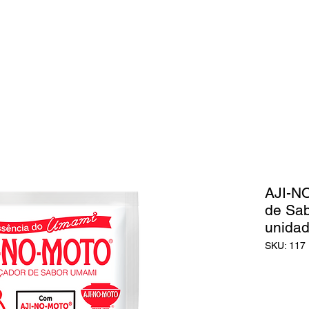
eas de Atuação
Galeria de Fotos
Catálogo de Pro
AJI-N
de Sab
unida
SKU: 117
O que é
AJI-NO-M
o verdade