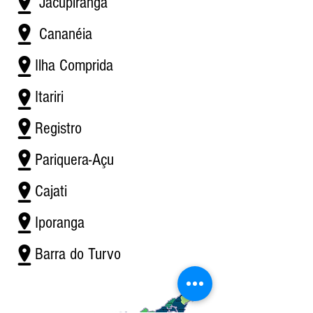
Jacupiranga
Cananéia
Ilha Comprida
Itariri
Registro
Pariquera-Açu
Cajati
Iporanga
Barra do Turvo