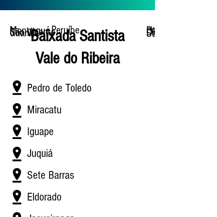
Peruíbe
Mongaguá
Praia Grande
Itanhaém
São Vicente
Cubatão
Guarujá
Santos
Baixada Santista
Vale do Ribeira
Pedro de Toledo
Miracatu
Iguape
Juquiá
Sete Barras
Eldorado