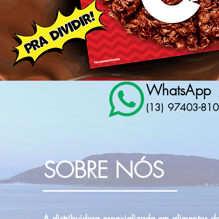
WhatsApp
(13)
97403-81
SOBRE NÓS
A distribuidora especializada em alimentos d