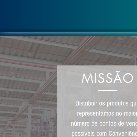
MISSÃO
Distribuir os produtos qu
representamos no maio
número de pontos de ven
possíveis com Conveniênc