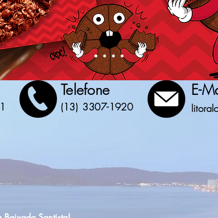
Telefone
E-Ma
01
(13)
3307-1920
litora
a Baixada Santista!