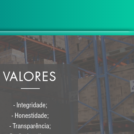
VALORES
- Integridade;
- Honestidade;
- Transparência;