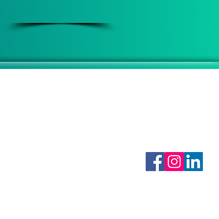
DE ATENDIMENTO
3307 - 1920
SIGA-NOS
3307 - 1928
oão Guerra, N° 151
, Santos - SP