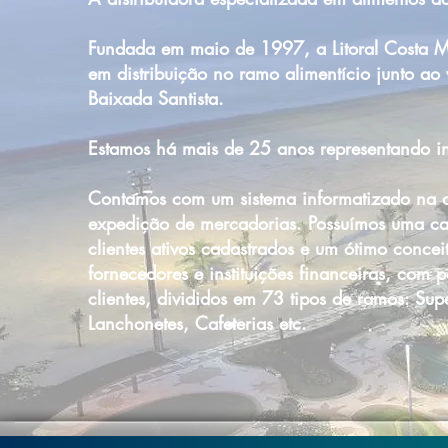
Fundada em maio de 1997, a Litoral Costa M
em distribuição no ramo alimentício junto ao
Baixada Santista.
Estamos há mais de 25 anos representando ind
Contamos com um sistema informatizado na a
expedição de mercadorias. Possuímos uma c
clientes ativos cadastrados e um ótimo conceit
fornecedores e instituições financeiras, com
clientes, divididos em 73 tipos de ramos: Su
Lanchonetes, Cafeterias etc.