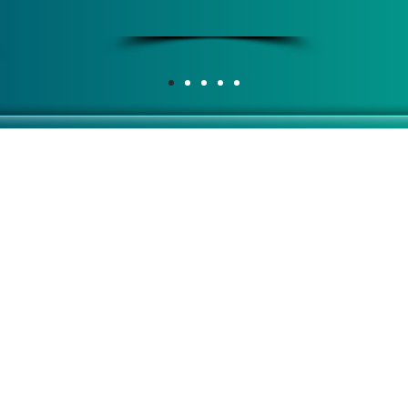
CENTRAL 
(13) 
A LITORAL COSTA MAR
(13) 
S DISTRIBUINDO QUALIDADE!
Rua J
Macuco