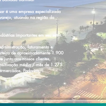
ar é uma empresa especializada
 varejo, atuando na região da
ústrias importantes em seu setor.
dministração, faturamento e
arteira de aproximadamente 1.900
o junto aos nossos clientes,
 positivação média / mês de 1.275
permercados, Padarias,